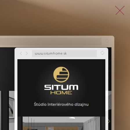
www.situmhome.sk