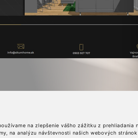
www.situmhome.sk
používame na zlepšenie vášho zážitku z prehliadania
Webová prezentácia
my, na analýzu návštevnosti našich webových stránok 
SITUM s.r.o.