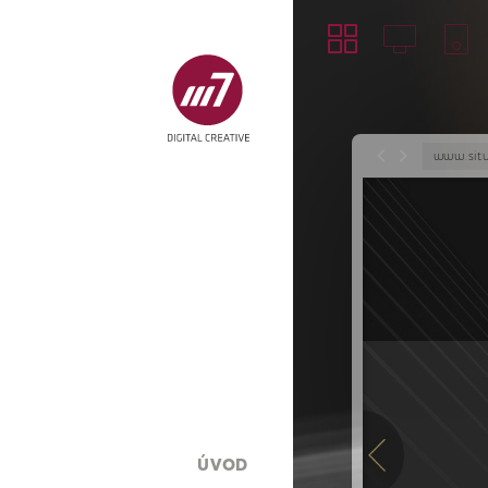
www.sit
ÚVOD